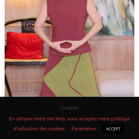
Facebook
1.4
5-飞龙在天 Le dragon
s’envole avec les nuages
Instagram
1.5
6-潜龙入海 Le dragon caché
entre dans la mer
Vous êtes actuellement connecté au site
1.6
7-青龙游春 Le dragon vert
keweninstitute.com
qui est édité par KE Wen Institute.
voyage au printemps
Politique de confidentialité
1.7
8-收势 Fermeture
18
DÉFI DU DRAGON - CYCLE
DE 18 JOURS
Cookies
En utilisant notre site Web, vous acceptez notre politique
d'utilisation des cookies.
Paramètres
ACCEPT
Suivant