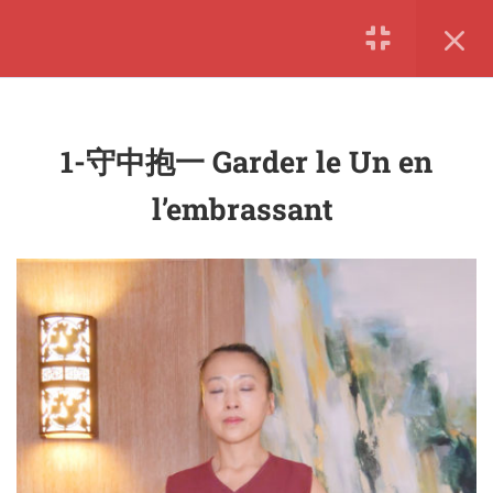
S'inscrire |
S'identifier
8
8 MOUVEMENTS
1-守中抱一 Garder le Un en
1.0
1-守中抱一 Garder le Un en
info@keweninstitute.com
l’embrassant
l’embrassant
Du lundi au vendredi
1.1
2-引气归原 Conduire
LINKS
l’énergie à sa source
originelle
Les Temps du Corps
1.2
3-乌龙探爪 Le Dragon noir
Tao Diffusion
sort ses griffes
SUIVEZ NOUS
1.3
4-双龙戏珠 Deux dragons
s’amusent avec une boule