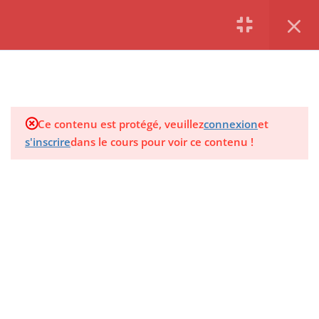
S'inscrire |
S'identifier
8
8 MOUVEMENTS
1.0
1-守中抱一 Garder le Un en
info@keweninstitute.com
l’embrassant
Ce contenu est protégé, veuillez
connexion
et
Du lundi au vendredi
s'inscrire
dans le cours pour voir ce contenu !
1.1
2-引气归原 Conduire
LINKS
l’énergie à sa source
originelle
Les Temps du Corps
1.2
3-乌龙探爪 Le Dragon noir
Tao Diffusion
sort ses griffes
SUIVEZ NOUS
1.3
4-双龙戏珠 Deux dragons
s’amusent avec une boule