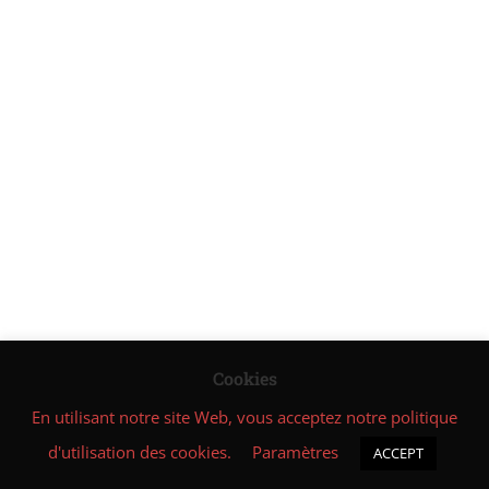
Facebook
1.4
5-飞龙在天 Le dragon
s’envole avec les nuages
Instagram
1.5
6-潜龙入海 Le dragon caché
entre dans la mer
Vous êtes actuellement connecté au site
1.6
7-青龙游春 Le dragon vert
keweninstitute.com
qui est édité par KE Wen Institute.
voyage au printemps
Politique de confidentialité
1.7
8-收势 Fermeture
18
DÉFI DU DRAGON - CYCLE
DE 18 JOURS
Cookies
En utilisant notre site Web, vous acceptez notre politique
d'utilisation des cookies.
Paramètres
ACCEPT
Préc.
Suivant