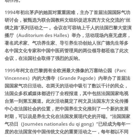
1994年初出茅庐的她面对重重困难，主办了首届法国国际气功
研讨会，被甄选为联合国教科文组织促进东西方文化交流的“丝
绸之路”系列活动之一 。会议在可容纳上千人的法国巴黎大堂演
播厅（Auditorium des Halles）举办，活动现场内座无虚席，
著名武术家、气功养生家、导引养生功创始人张广德先生等多
名中国文化专家和中国中医药管理局的两位领导都莅临了此次
会议，在法国社会取得了强烈的反响。
1995年柯文在巴黎拥有全欧洲最大佛像的万塞纳公园（Parc
Vincennes）内的大佛寺（Grande Pagode）内举办了首届法
国国家气功日活动。在两天的活动中吸引了数以千计的民众，
法国众多权威媒体都进行了全程报道，其中包括法国国家电视
台第一到第五频道。此次活动奠定了柯文及法国东方文化传播
中心在法国社会的位置，把中国养生文化推到了一个新的发展
时期，可以说是养生文化在法国发展现代史的开端。“法国国家
气功日（Journées nationales du qi gong）”已经成为每年一
度的在法国宣传中国传统文化的重要活动之一，每年都以不同