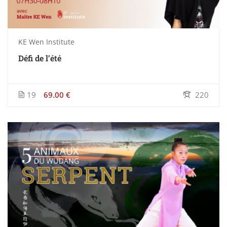
KE Wen Institute
Défi de l’été
19
69.00 €
220