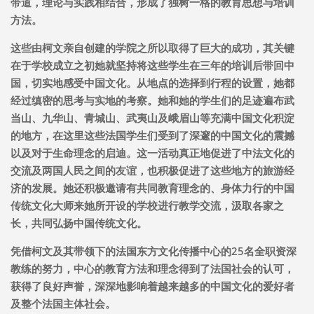
带道，理论与实践相结合，形成了独树一格的教育思想与培训
方法。
这些由柯文亲自创建的学院之所以取得了巨大的成功，其关键
在于学校成立之初她就坚持将这些学生在三年的培训后带回中
国，切实地感受中国文化。从地点的选择到行程的设置，她都
经过缜密的思考与实地的考察。她和她的学生们的足迹遍布武
当山、九华山、青城山、武夷山及峨眉山等充满中国文化积淀
的地方，在这里这些法国学生们受到了深邃的中国文化的震撼
以及对于生命理念的启迪。这一活动真正地促进了中法文化的
交流及两国人民之间的友谊，也积极促进了这些地方的旅游经
济的发展。她还积极邀请有共同教育理念的、身体力行的中国
传统文化大师来她所开设的学校进行教学交流，汲取各家之
长，共同弘扬中国传统文化。
凭借柯文及其带领下的法国东方文化传播中心的25名全职资深
教练的努力，中心的教育方法和理念得到了法国社会的认可，
获得了良好声誉，深深地影响着越来越多的中国文化的爱好者
及整个法国主体社会。