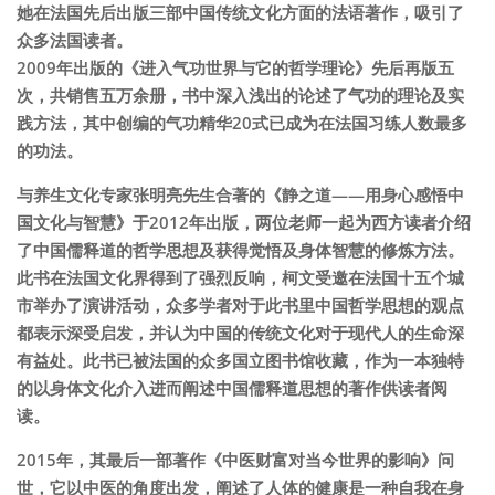
她在法国先后出版三部中国传统文化方面的法语著作，吸引了
众多法国读者。
2009年出版的《进入气功世界与它的哲学理论》先后再版五
次，共销售五万余册，书中深入浅出的论述了气功的理论及实
践方法，其中创编的气功精华20式已成为在法国习练人数最多
的功法。
与养生文化专家张明亮先生合著的《静之道——用身心感悟中
国文化与智慧》于2012年出版，两位老师一起为西方读者介绍
了中国儒释道的哲学思想及获得觉悟及身体智慧的修炼方法。
此书在法国文化界得到了强烈反响，柯文受邀在法国十五个城
市举办了演讲活动，众多学者对于此书里中国哲学思想的观点
都表示深受启发，并认为中国的传统文化对于现代人的生命深
有益处。此书已被法国的众多国立图书馆收藏，作为一本独特
的以身体文化介入进而阐述中国儒释道思想的著作供读者阅
读。
2015年，其最后一部著作《中医财富对当今世界的影响》问
世，它以中医的角度出发，阐述了人体的健康是一种自我在身